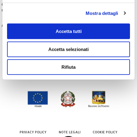
CF / P.IVA 95144950243
Capitale Sociale: 20.000€
Mostra dettagli
Area riservata operatori
Accetta tutti
E-mail: segreteria@ipaareaberica.it
PEC: comuniareaberica@legalmail.it
Accetta selezionati
Rifiuta
PRIVACY POLICY
NOTE LEGALI
COOKIE POLICY