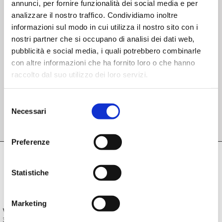
annunci, per fornire funzionalità dei social media e per
EMAIL: ipaareaberica@gmail.com
analizzare il nostro traffico. Condividiamo inoltre
informazioni sul modo in cui utilizza il nostro sito con i
nostri partner che si occupano di analisi dei dati web,
pubblicità e social media, i quali potrebbero combinarle
con altre informazioni che ha fornito loro o che hanno
raccolto dal suo utilizzo dei loro servizi.
Via Roma, 94
36040 Sossano (VI)
Selezione
Necessari
del
consenso
Preferenze
Statistiche
Marketing
Via Roma 94
36040 Sossano (VI)