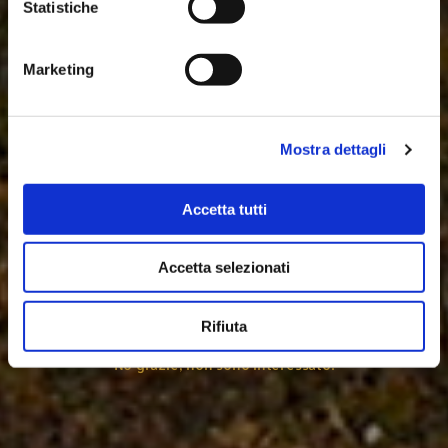
Nome
Statistiche
SCOPRI GLI ASSOCIATI
SCOPRI IL TERRITORIO
Cognome
Cognome
Marketing
SCOPRI LA CANDIDATURA UNESCO
Email
Email
Iscrivimi!
Mostra dettagli
Dichiaro di aver letto l'
INFORMATIVA PRIVACY
relativa al trattamento dei dati per l'iscrizione alla
newsletter.
Accetta tutti
Accetta selezionati
Rifiuta
No grazie, non sono interessato!