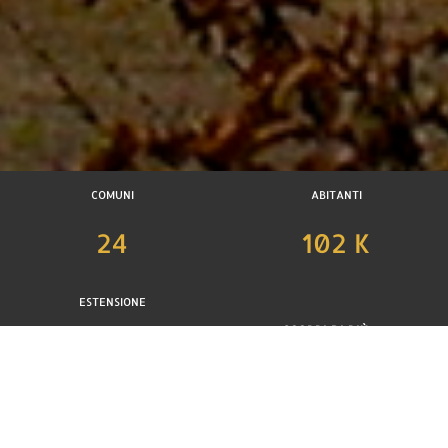
COMUNI
ABITANTI
24
102 K
ESTENSIONE
SCOPRI DI PIÙ
465 km2