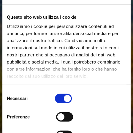
Questo sito web utilizza i cookie
Utilizziamo i cookie per personalizzare contenuti ed
annunci, per fornire funzionalità dei social media e per
analizzare il nostro traffico. Condividiamo inoltre
informazioni sul modo in cui utilizza il nostro sito con i
nostri partner che si occupano di analisi dei dati web,
pubblicità e social media, i quali potrebbero combinarle
con altre informazioni che ha fornito loro o che hanno
raccolto dal suo utilizzo dei loro servizi.
Iscrizione alla
Selezione
Newsletter
Necessari
del
Associazione riconosciuta dalla Regione Veneto con
consenso
Decreto n.59 del 18/08/2021
Rimani sempre aggiornato sui nostri progetti!
Preferenze
IPA Area Berica
Nome