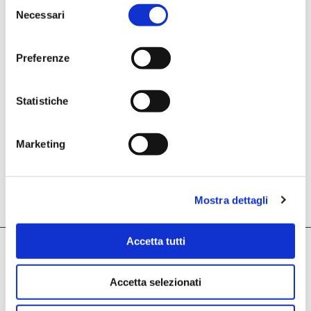
Selezione
Email
Necessari
del
Email
consenso
Iscrivimi
Preferenze
Dichiaro di aver letto l'
INFORMATIVA PRIVACY
relativa
al trattamento dei dati per l'iscrizione alla newsletter.
Statistiche
Marketing
Mostra dettagli
Accetta tutti
Accetta selezionati