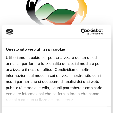
Questo sito web utilizza i cookie
Iscrizione newsletter
Utilizziamo i cookie per personalizzare contenuti ed
annunci, per fornire funzionalità dei social media e per
Iscriviti alla newsletter per rimanere
analizzare il nostro traffico. Condividiamo inoltre
aggiornato sui nostri progetti!
informazioni sul modo in cui utilizza il nostro sito con i
nostri partner che si occupano di analisi dei dati web,
pubblicità e social media, i quali potrebbero combinarle
Nome
con altre informazioni che ha fornito loro o che hanno
Nome
raccolto dal suo utilizzo dei loro servizi.
Cognome
Cognome