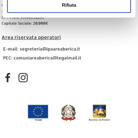
Rifiuta
Via Roma 94
36040 Sossano (VI)
CF / P.IVA 95144950243
Capitale Sociale: 20.000€
Area riservata operatori
E-mail: segreteria@ipaareaberica.it
PEC: comuniareaberica@legalmail.it