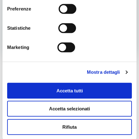
Preferenze
Categoria
Eventi
Sociale
Tag:
Statistiche
Sociale
Post
Post
Articolo precedente
Articolo successivo
Marketing
navigation
navigatio
Cer
Mostra dettagli
Accetta tutti
ARCHIVIO NEWSLETTER
Accetta selezionati
Rifiuta