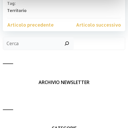
Tag:
Territorio
Post
Post
Articolo precedente
Articolo successivo
navigation
navigatio
Cer
ARCHIVIO NEWSLETTER