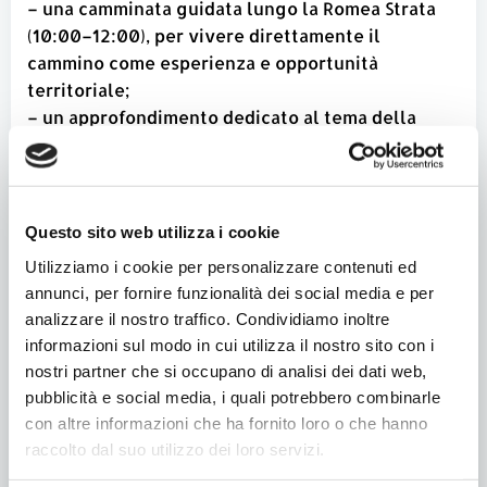
– una camminata guidata lungo la Romea Strata
(10:00–12:00), per vivere direttamente il
cammino come esperienza e opportunità
territoriale;
– un approfondimento dedicato al tema della
comunicazione del turismo lento, per capire come
raccontare in modo efficace il nostro territorio e
fare rete.
Questo sito web utilizza i cookie
Per motivi organizzativi si prega di confermare la
Utilizziamo i cookie per personalizzare contenuti ed
propria presenza con nome e cognome inviando
annunci, per fornire funzionalità dei social media e per
una mail entro il 27 Marzo a info@romeastrata.it
analizzare il nostro traffico. Condividiamo inoltre
+
informazioni sul modo in cui utilizza il nostro sito con i
nostri partner che si occupano di analisi dei dati web,
pubblicità e social media, i quali potrebbero combinarle
con altre informazioni che ha fornito loro o che hanno
raccolto dal suo utilizzo dei loro servizi.