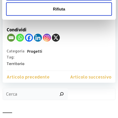
Rifiuta
Condividi
Categoria
Progetti
Tag:
Territorio
Post
Post
Articolo precedente
Articolo successivo
navigation
navigatio
Cer