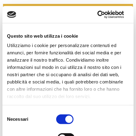
Questo sito web utilizza i cookie
Utilizziamo i cookie per personalizzare contenuti ed
annunci, per fornire funzionalità dei social media e per
analizzare il nostro traffico. Condividiamo inoltre
informazioni sul modo in cui utilizza il nostro sito con i
nostri partner che si occupano di analisi dei dati web,
pubblicità e social media, i quali potrebbero combinarle
Chiusura Sportello Spazio Donna
con altre informazioni che ha fornito loro o che hanno
Sociale
raccolto dal suo utilizzo dei loro servizi.
29/04/2025
Selezione
Si avvisa che nella giornata di mercoledì 30.04 lo sportello
Necessari
del
[…]
consenso
Leggi di più